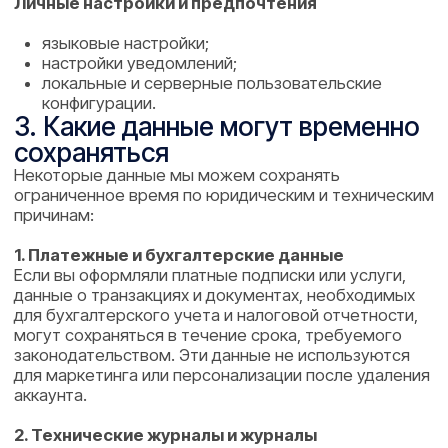
3. Обезличенные аналитические данные
Мы можем сохранять агрегированные и
обезличенные данные (например, статистику
использования функций) без привязки к конкретному
аккаунту. Эти данные используются только для
аналитики и улучшения качества сервиса и не
позволяют идентифицировать конкретного
пользователя.
4. Сроки удаления
После отправки запроса на удаление аккаунта:
Удаление активных пользовательских данных
(аккаунт, аудио, транскрибации, саммари и т. д.)
выполняется в разумные сроки, обычно в
течение 7 дней.
Данные в резервных копиях могут физически
сохраняться до их автоматического
перезаписывания. В этот период они недоступны
в обычных пользовательских сценариях и
используются только для восстановления
системы в случае аварийных ситуаций.
5. Контакты
По всем вопросам, связанным с удалением аккаунта
и данных, вы можете связаться с нами по адресу:
support@structuralabs.ru
Пожалуйста, укажите в письме, что ваш запрос
связан с приложением ГласПро.