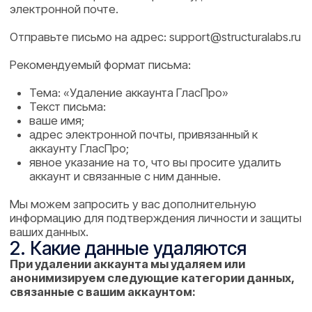
При удалении аккаунта мы удаляем или
анонимизируем следующие категории данных,
связанные с вашим аккаунтом:
Данные профиля
имя или отображаемое имя;
адрес электронной почты;
фотографию профиля (если загружали);
настройки аккаунта.
Аудиозаписи и связанные материалы
загруженные или записанные в приложении
аудиофайлы встреч и созвонов;
транскрибации (текстовые расшифровки);
саммари, заметки и протоколы, созданные
приложением или вручную.
Рабочие пространства и связанные сущности
проекты, папки, рабочие пространства, к
которым вы являетесь владельцем;
связанные с ними документы и материалы, если
они не необходимы другим пользователям.
Личные настройки и предпочтения
языковые настройки;
настройки уведомлений;
локальные и серверные пользовательские