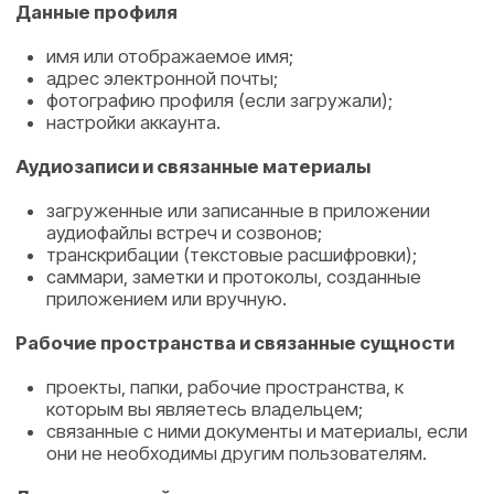
конфигурации.
3. Какие данные могут временно
сохраняться
Некоторые данные мы можем сохранять
ограниченное время по юридическим и техническим
причинам:
1. Платежные и бухгалтерские данные
Если вы оформляли платные подписки или услуги,
данные о транзакциях и документах, необходимых
для бухгалтерского учета и налоговой отчетности,
могут сохраняться в течение срока, требуемого
законодательством. Эти данные не используются
для маркетинга или персонализации после удаления
аккаунта.
2. Технические журналы и журналы
безопасности
Технические логи (например, записи о попытках
входа, ошибках и событиях безопасности) могут
сохраняться ограниченное время после удаления
аккаунта для:
расследования возможных инцидентов
безопасности;
предотвращения злоупотреблений;
соблюдения требований безопасности.
Такие данные, как правило, не позволяют напрямую
идентифицировать вас без сопоставления с другими
системами, и хранятся ограниченный срок.