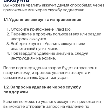
Выберите пункт «Удалить аккаунт» или
аналогичный пункт меню.
Подтвердите удаление аккаунта, следуя
инструкциям на экране.
После подтверждения запрос будет отправлен в
нашу систему, и процесс удаления аккаунта и
связанных данных будет запущен.
1.2. Запрос на удаление через службу
поддержки
Если вы не можете удалить аккаунт из приложения,
вы можете отправить запрос на удаление по
электронной почте.
Отправьте письмо на адрес: support@structuralabs.ru
Рекомендуемый формат письма:
Тема: «Удаление аккаунта ГласПро»
Текст письма:
ваше имя;
адрес электронной почты, привязанный к
аккаунту ГласПро;
явное указание на то, что вы просите удалить
аккаунт и связанные с ним данные.
Мы можем запросить у вас дополнительную
информацию для подтверждения личности и защиты
ваших данных.
2. Какие данные удаляются