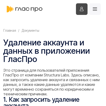
Главная
/
Документы
Удаление аккаунта и
данных в приложении
ГласПро
Это страница для пользователей приложения
ГласПро от компании Structura Labs. Здесь описано,
как запросить удаление аккаунта и связанных с ним
данных, а также какие данные удаляются и какие
могут временно сохраняться по юридическим и
техническим причинам.
1. Как запросить удаление
аккаунта
Вы можете удалить аккаунт двумя способами: через
приложение или через службу поддержки.
1.1. Удаление аккаунта из приложения
Откройте приложение ГласПро.
Перейдите в профиль пользователя или раздел
настроек аккаунта.